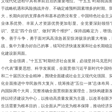
义现代化进程中具有承前启后的重要地位。“十五五”时期我国
于战略机遇和风险挑战并存、不确定难预料因素增多的时期。
大，长期向好的支撑条件和基本趋势没有变，中国特色社会主
业体系优势、丰富人才资源优势更加彰显。全党要深刻领悟“
识”、坚定“四个自信”、做到“两个维护”，保持战略定力，
争、善于斗争，勇于面对风高浪急甚至惊涛骇浪的重大考验，
战，集中力量办好自己的事，续写经济快速发展和社会长期稳
化建设新局面。
全会强调，“十五五”时期经济社会发展，必须坚持马克思
个代表”重要思想、科学发展观，全面贯彻习近平新时代中国
和二十届历次全会精神，围绕全面建成社会主义现代化强国、
化全面推进中华民族伟大复兴，统筹推进“五位一体”总体布局
内国际两个大局，完整准确全面贯彻新发展理念，加快构建新
持以经济建设为中心，以推动高质量发展为主题，以改革创新
生活需要为根本目的，以全面从严治党为根本保障，推动经济