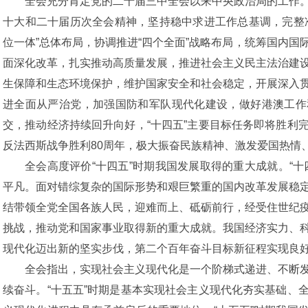
全会充分肯定党的二十届三中全会以来中央政治局的工作
十大和二十届历次全会精神，坚持稳中求进工作总基调，完整
位一体”总体布局，协调推进“四个全面”战略布局，统筹国内
面深化改革，扎实推动高质量发展，推进社会主义民主法治建
生保障和生态环境保护，维护国家安全和社会稳定，开展深入
进全面从严治党，加强国防和军队现代化建设，做好港澳工作
交，推动经济持续回升向好，“十四五”主要目标任务即将胜利
反法西斯战争胜利80周年，极大振奋民族精神、激发爱国热情
全会高度评价“十四五”时期我国发展取得的重大成就。“
平凡。面对错综复杂的国际形势和艰巨繁重的国内改革发展稳
结带领全党全国各族人民，迎难而上、砥砺前行，经受住世纪
挑战，推动党和国家事业取得新的重大成就。我国经济实力、
现代化迈出新的坚实步伐，第二个百年奋斗目标新征程实现良
全会指出，实现社会主义现代化是一个阶梯式递进、不断
续奋斗。“十五五”时期是基本实现社会主义现代化夯实基础、