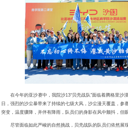
在今年的亚沙赛中，我院沙13“贝壳战队”面临着腾格里
日，强烈的沙尘暴带来了持续的七级大风，沙尘漫天覆盖，参
突变，温度骤降，并伴有降雨，队员们的身影在风中颤抖，但
尽管面临如此严峻的自然挑战，贝壳战队的队员们依然展