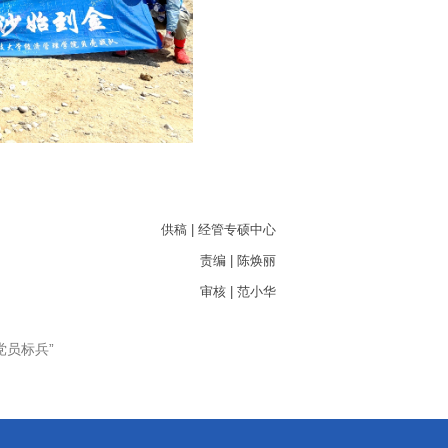
供稿 | 经管专硕中心
责编 | 陈焕丽
审核 | 范小华
党员标兵”