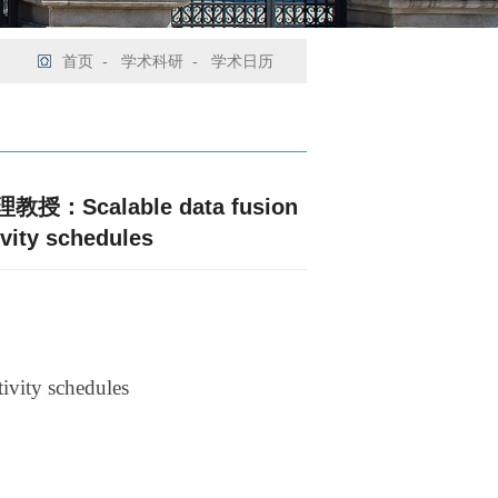
首页
-
学术科研
-
学术日历
：Scalable data fusion
ivity schedules
tivity schedules