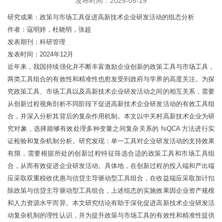
发布时间：2025-05-19
研究成果：政策与市场工具促进高新技术企业研发活动的组态分析
作者：寇明婷，杜晓明，张超
发表期刊：科研管理
发表时间：
2024
年
12
月
近年来，我国持续强化并不断丰富激励企业创新的政策工具与市场工具，
两类工具组合的有效性和精准性也愈发受到政府与学界的高度关注。为探
究政策工具、市场工具以及高新技术企业研发活动之间的相互关系，需要
从创新过程视角剖析不同阶段下促进高新技术企业研发活动的有效工具组
合，并深入分析其背后的复杂作用机制。本文以中关村高新技术企业为研
究对象，选择能够有效处理多种变量之间复杂关系的
fsQCA
方法进行实
证检验和复杂机制分析。研究发现：单一工具对企业研发活动的支持效果
有限，需要根据所处的创新过程特征筛选合适的政策工具和市场工具组
合，从而有效促进企业研发活动。具体地，在创新过程的投入端和产出端
应采取双重税收优惠与信贷主导驱动型工具组合，在收益端应采取加计扣
除政策与信贷主导驱动型工具组合，上述组态的实施效果因企业资产规模
和人力资源水平而异。本文研究结论有助于深化促进高新技术企业研发活
动复杂机制的理性认识，并为提升政策与市场工具的有效性和精准性提供