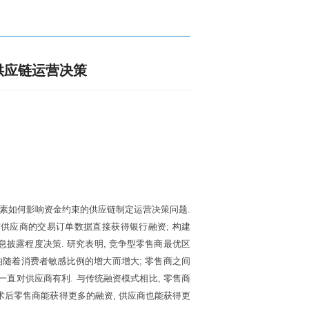
供应链运营决策
素如何影响资金约束的供应链制定运营决策问题
.
与供应商的交易订单数据直接获得银行融资
;
构建
息披露程度决策
.
研究表明
,
竞争型零售商最优区
均随着消费者敏感比例的增大而增大
;
零售商之间
一直对供应商有利
.
与传统融资模式相比
,
零售商
术后零售商能获得更多的融资
,
供应商也能获得更