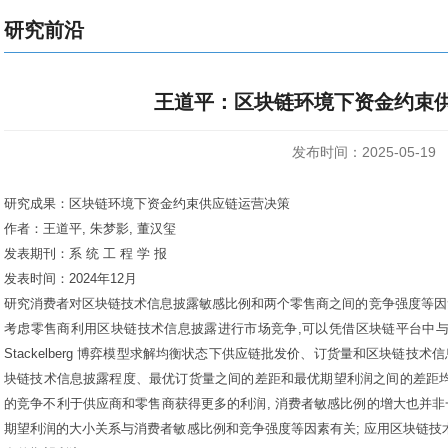
研究前沿
王道平：区块链环境下资金约束
发布时间：2025-05-19
研究成果：区块链环境下资金约束供应链运营决策
作者：王道平
,
朱梦影
,
董汉玺
发表期刊：系 统 工 程 学 报
发表时间：
2024年
12
月
研究消费者对区块链技术信息披露敏感比例和两个零售商之间的竞争强度等因
考虑零售商利用区块链技术信息披露进行市场竞争
,
可以凭借区块链平台中
Stackelberg
博弈模型求解均衡状态下供应链批发价、订货量和区块链技术信
块链技术信息披露程度、最优订货量之间的差距和最优期望利润之间的差距
的竞争不利于供应商和零售商获得更多的利润
,
消费者敏感比例的增大也并非
期望利润的大小关系与消费者敏感比例和竞争强度等因素有关
;
应用区块链技