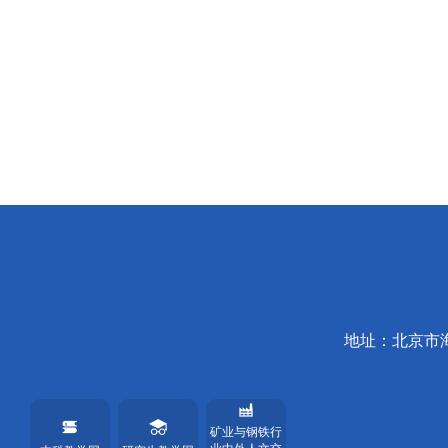
地址：北京市
矿业与钢铁行