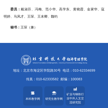
委员：
戴淑芬、冯梅、范小华、高学东、黄晓霞、金家华、寇
明婷、马风才、王琛、王未卿、魏钧
秘书：
王琛（兼）
地址：北京市海淀区学院路30号
电话：010-62334699
传真：010-62333582
邮编：100083
矿业与钢铁行
业中外人文交
本科教学网
研究生教学网
流研究院