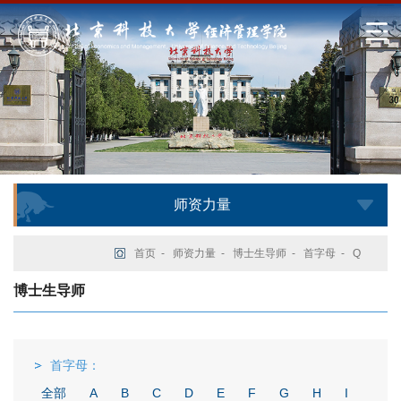
师资力量
首页
-
师资力量
-
博士生导师
-
首字母
-
Q
博士生导师
首字母：
全部
A
B
C
D
E
F
G
H
I