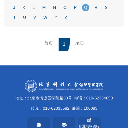
J
K
L
M
N
O
P
Q
R
S
T
U
V
W
Y
Z
首页
尾页
1
地址：北京市海淀区学院路30号
电话：010-62334699
传真：010-62333582
邮编：100083
矿业与钢铁行