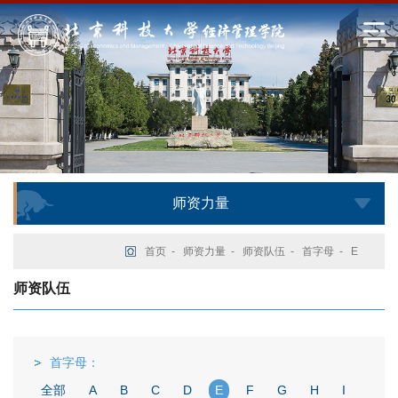
师资力量
首页
-
师资力量
-
师资队伍
-
首字母
-
E
师资队伍
首字母：
全部
A
B
C
D
E
F
G
H
I