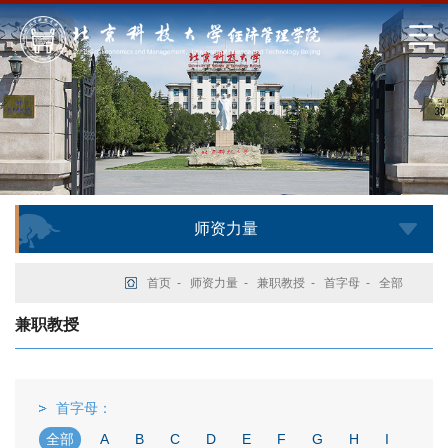
师资力量
首页
-
师资力量
-
兼职教授
-
首字母
-
全部
兼职教授
首字母：
全部
A
B
C
D
E
F
G
H
I