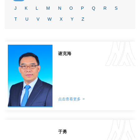
J
K
L
M
N
O
P
Q
R
S
T
U
V
W
X
Y
Z
谢克海
点击查看更多 >
于勇