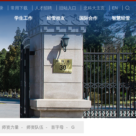
录
常用下载
人才招聘
旧站入口
北科大主页
EN
学生工作
经管校友
国际合作
智慧经管
-
师资力量
-
师资队伍
-
首字母
-
G