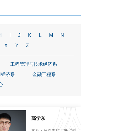
H
I
J
K
L
M
N
X
Y
Z
工程管理与技术经济系
用经济系
金融工程系
心
高学东
系别：信息系统与数据科