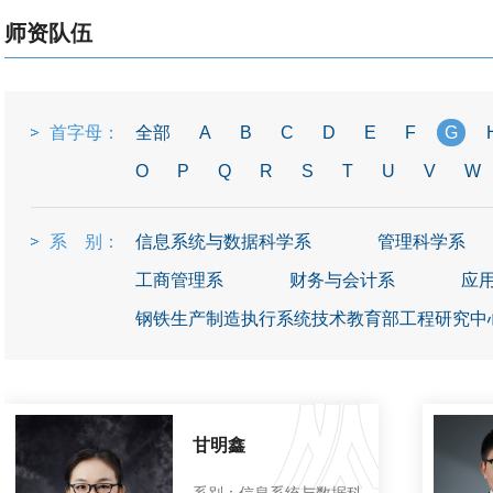
师资队伍
首字母：
全部
A
B
C
D
E
F
G
O
P
Q
R
S
T
U
V
W
系 别：
信息系统与数据科学系
管理科学系
工商管理系
财务与会计系
应
钢铁生产制造执行系统技术教育部工程研究中
甘明鑫
系别：信息系统与数据科