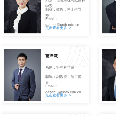
学系
职称：教授，博士生导
师
Email：
ganmx@ustb.edu.cn
点击查看更多 >
葛泽慧
系别：管理科学系
职称：副教授，项目博
导
Email：
gezehui@ustb.edu.cn
点击查看更多 >