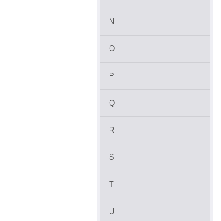
N
O
P
Q
R
S
T
U