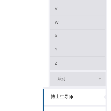
V
W
X
Y
Z
系别
博士生导师