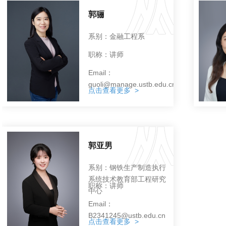
郭骊
系别：金融工程系
职称：讲师
Email：
guoli@manage.ustb.edu.cn
点击查看更多 >
郭亚男
系别：钢铁生产制造执行
系统技术教育部工程研究
职称：讲师
中心
Email：
B2341245@ustb.edu.cn
点击查看更多 >