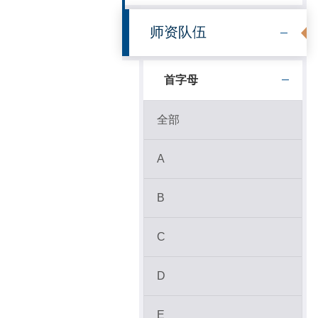
师资队伍
首字母
全部
A
B
C
D
E