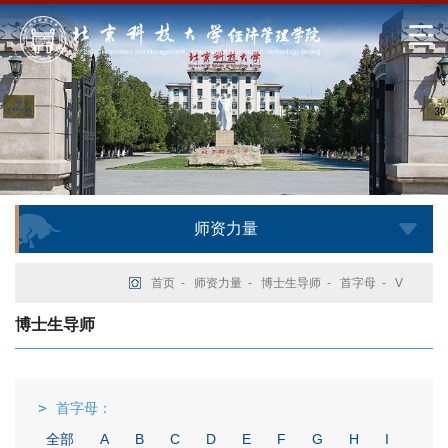
师资力量
首页
-
师资力量
-
博士生导师
-
首字母
-
V
博士生导师
首字母：
全部
A
B
C
D
E
F
G
H
I