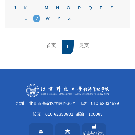
J
K
L
M
N
O
P
Q
R
S
T
U
V
W
Y
Z
首页
尾页
1
地址：北京市海淀区学院路30号
电话：010-62334699
传真：010-62333582
邮编：100083
矿业与钢铁行