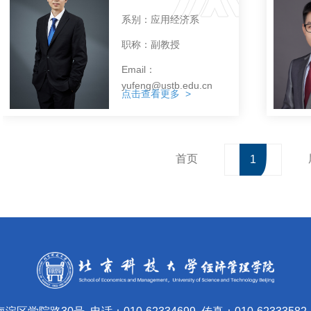
系别：应用经济系
职称：副教授
Email：
yufeng@ustb.edu.cn
点击查看更多 >
首页
1