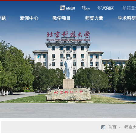
邮箱登
专题
新闻中心
教学项目
师资力量
学术科研
首页
-
师资