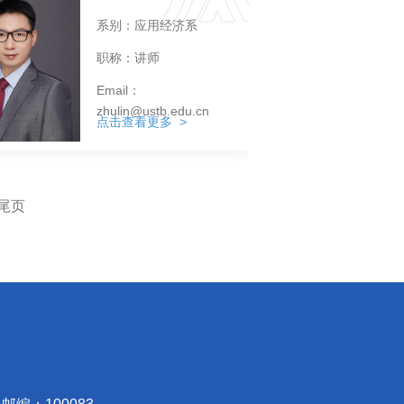
系别：应用经济系
职称：讲师
Email：
zhulin@ustb.edu.cn
点击查看更多 >
尾页