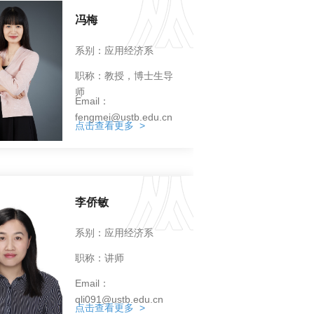
冯梅
系别：应用经济系
职称：教授，博士生导
师
Email：
fengmei@ustb.edu.cn
点击查看更多 >
李侨敏
系别：应用经济系
职称：讲师
Email：
qli091@ustb.edu.cn
点击查看更多 >