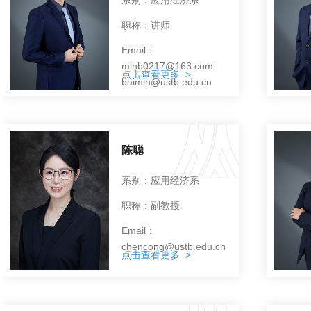
职称：讲师
Email：
minb0217@163.com
点击查看更多 >
baimin@ustb.edu.cn
陈聪
系别：应用经济系
职称：副教授
Email：
chencong@ustb.edu.cn
点击查看更多 >