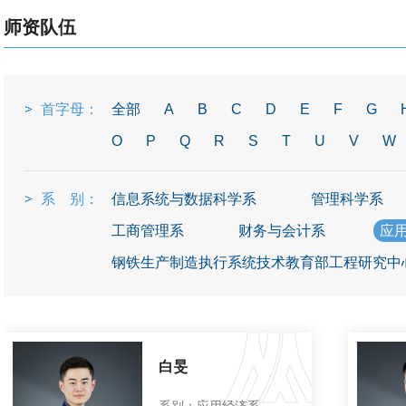
师资队伍
首字母：
全部
A
B
C
D
E
F
G
O
P
Q
R
S
T
U
V
W
系 别：
信息系统与数据科学系
管理科学系
工商管理系
财务与会计系
应
钢铁生产制造执行系统技术教育部工程研究中
白旻
系别：应用经济系