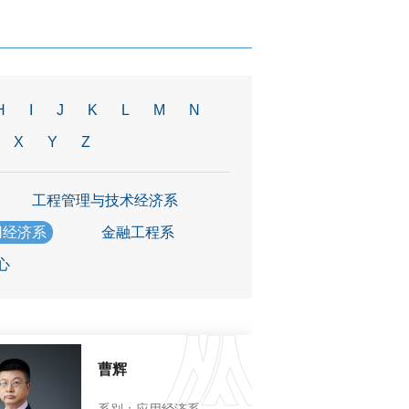
H
I
J
K
L
M
N
X
Y
Z
工程管理与技术经济系
用经济系
金融工程系
心
曹辉
系别：应用经济系