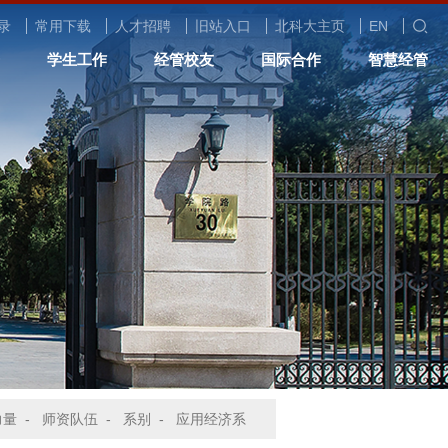
录
常用下载
人才招聘
旧站入口
北科大主页
EN
学生工作
经管校友
国际合作
智慧经管
力量
-
师资队伍
-
系别
-
应用经济系