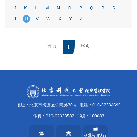
J
K
L
M
N
O
P
Q
R
S
T
U
V
W
X
Y
Z
首页
尾页
1
地址：北京市海淀区学院路30号
电话：010-62334699
传真：010-62333582
邮编：100083
矿业与钢铁行