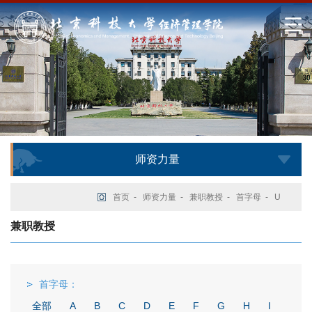
师资力量
首页
-
师资力量
-
兼职教授
-
首字母
-
U
兼职教授
首字母：
全部
A
B
C
D
E
F
G
H
I