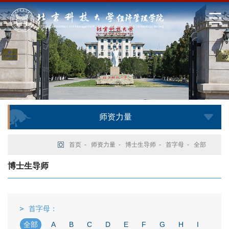
师资力量
首页
-
师资力量
-
博士生导师
-
首字母
-
全部
博士生导师
首字母：
全部
A
B
C
D
E
F
G
H
I