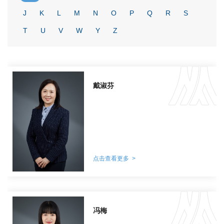
J
K
L
M
N
O
P
Q
R
S
T
U
V
W
Y
Z
戴淑芬
点击查看更多 >
冯梅