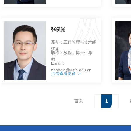
张俊光
系别：工程管理与技术经
济系
职称：教授，博士生导
师
Email：
zhangjg@ustb.edu.cn
点击查看更多 >
首页
1