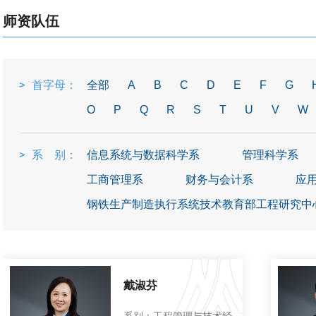
师资队伍
首字母：
全部
A
B
C
D
E
F
G
O
P
Q
R
S
T
U
V
W
系 别：
信息系统与数据科学系
管理科学系
工商管理系
财务与会计系
应
钢铁生产制造执行系统技术教育部工程研究中
戴淑芬
系别：工程管理与技术经