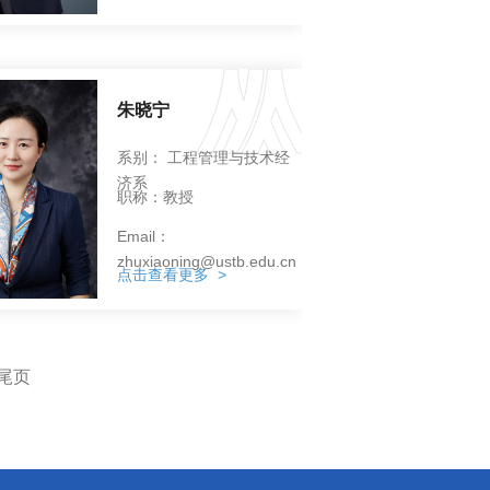
朱晓宁
系别： 工程管理与技术经
济系
职称：教授
Email：
zhuxiaoning@ustb.edu.cn
点击查看更多 >
尾页