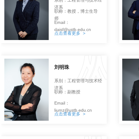
济系
职称：教授，博士生导
师
Email：
daisf@ustb.edu.cn
点击查看更多 >
刘明珠
系别：工程管理与技术经
济系
职称：副教授
Email：
liumz@ustb.edu.cn
点击查看更多 >