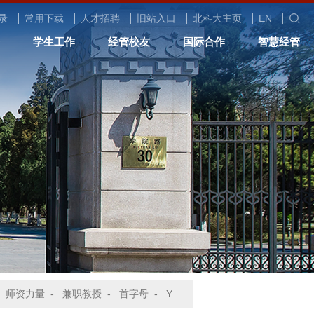
录
常用下载
人才招聘
旧站入口
北科大主页
EN
学生工作
经管校友
国际合作
智慧经管
-
师资力量
-
兼职教授
-
首字母
-
Y