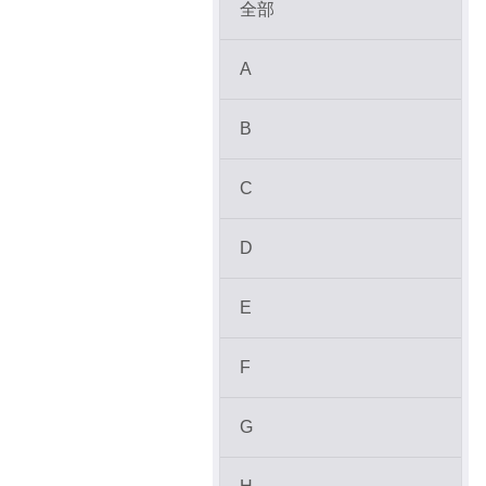
全部
A
B
C
D
E
F
G