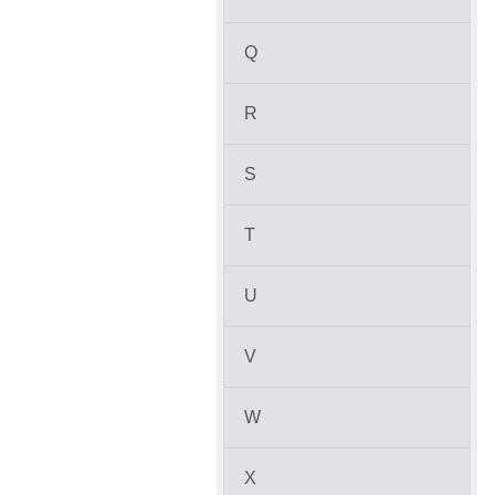
Q
R
S
T
U
V
W
X