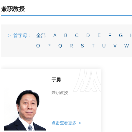
兼职教授
首字母：
全部
A
B
C
D
E
F
G
O
P
Q
R
S
T
U
V
W
于勇
兼职教授
点击查看更多 >