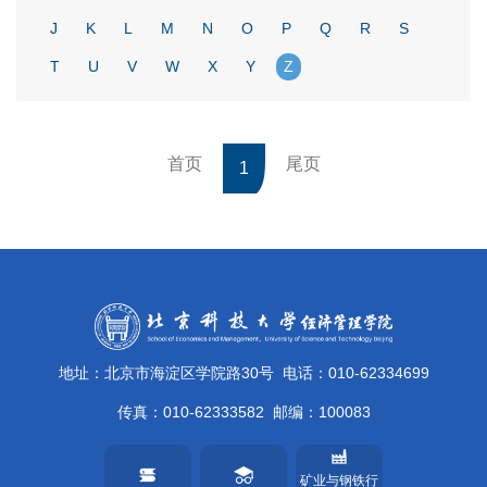
J
K
L
M
N
O
P
Q
R
S
T
U
V
W
X
Y
Z
首页
尾页
1
地址：北京市海淀区学院路30号
电话：010-62334699
传真：010-62333582
邮编：100083
矿业与钢铁行